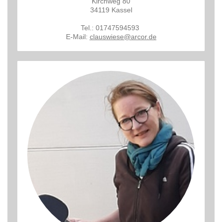
Kirchweg 80
34119 Kassel
Tel.: 01747594593
E-Mail:
clauswiese@arcor.de