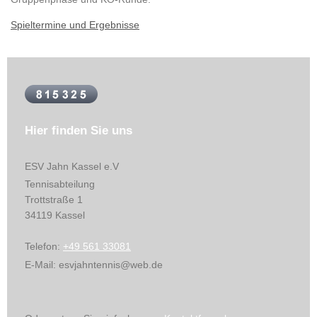
Spieltermine und Ergebnisse
Hier finden Sie uns
ESV Jahn Kassel
e.V
Tennisabteilung
Trottstraße
1
34119
Kassel
Telefon:
+49 561 33081
E-Mail:
esvjahntennis@web.de